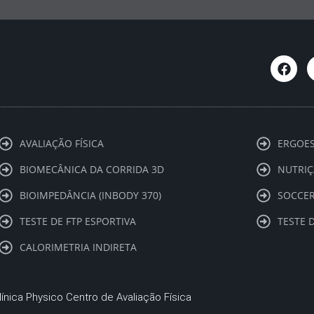
F
a
c
e
b
o
o
k
AVALIAÇÃO FÍSICA
ERGOES
BIOMECÂNICA DA CORRIDA 3D
NUTRIÇ
BIOIMPEDÂNCIA (INBODY 370)
SOCCER
TESTE DE FTP ESPORTIVA
TESTE 
CALORIMETRIA INDIRETA
línica Physico Centro de Avaliação Física