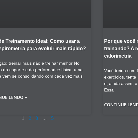
de Treinamento Ideal: Como usar a
Por que você
pirometria para evoluir mais rápido?
treinando? A 
calorimetria
ção: treinar mais não é treinar melhor No
o do esporte e da performance física, uma
Você treina com 
e vem se consolidando com cada vez mais
exercícios, tent
e, ainda assim, 
Essa
NUE LENDO »
CONTINUE LEN
1
2
3
…
5