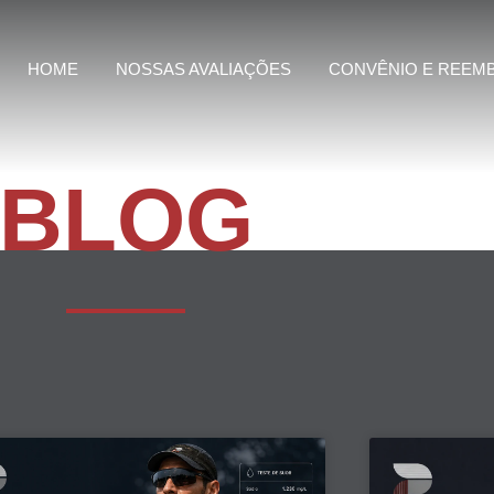
HOME
NOSSAS AVALIAÇÕES
CONVÊNIO E REEM
BLOG
Page
Page
Page
Page