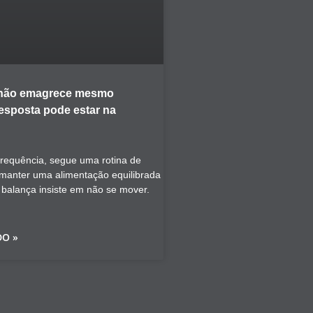
 não emagrece mesmo
resposta pode estar na
frequência, segue uma rotina de
a manter uma alimentação equilibrada
a balança insiste em não se mover.
DO »