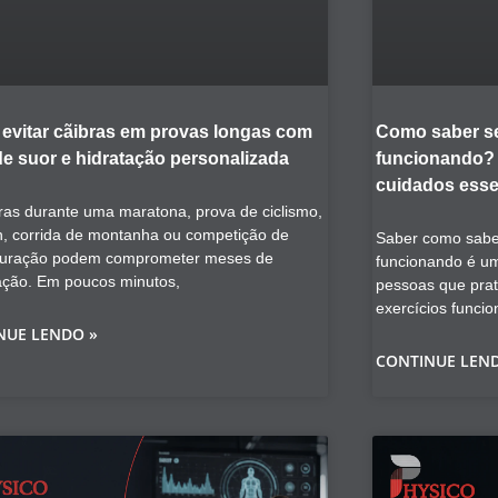
evitar cãibras em provas longas com
Como saber se
de suor e hidratação personalizada
funcionando? V
cuidados esse
ras durante uma maratona, prova de ciclismo,
on, corrida de montanha ou competição de
Saber como saber
duração podem comprometer meses de
funcionando é u
ação. Em poucos minutos,
pessoas que prat
exercícios funcio
NUE LENDO »
CONTINUE LEN