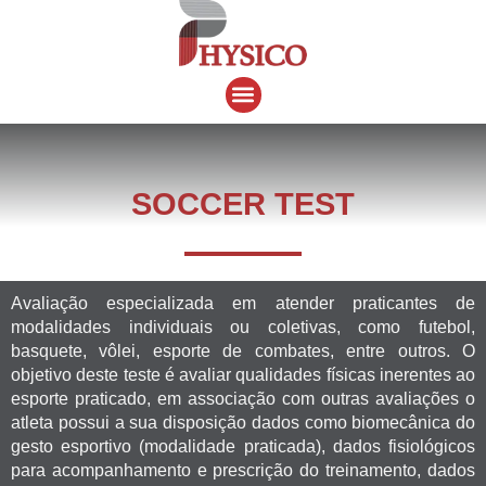
Ir
para
o
Menu
conteúdo
SOCCER TEST
Avaliação especializada em atender praticantes de
modalidades individuais ou coletivas, como futebol,
basquete, vôlei, esporte de combates, entre outros. O
objetivo deste teste é avaliar qualidades físicas inerentes ao
esporte praticado, em associação com outras avaliações o
atleta possui a sua disposição dados como biomecânica do
gesto esportivo (modalidade praticada), dados fisiológicos
para acompanhamento e prescrição do treinamento, dados