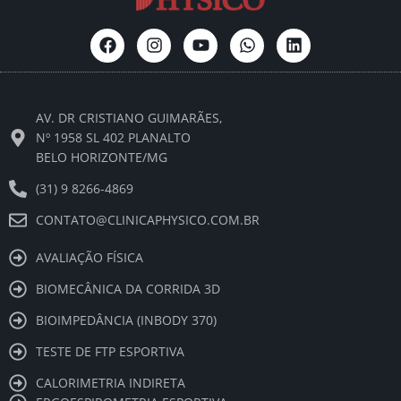
F
I
Y
W
L
a
n
o
h
i
c
s
u
a
n
e
t
t
t
k
b
a
u
s
e
AV. DR CRISTIANO GUIMARÃES,
o
g
b
a
d
o
r
e
p
i
Nº 1958 SL 402 PLANALTO
k
a
p
n
BELO HORIZONTE/MG
m
(31) 9 8266-4869
CONTATO@CLINICAPHYSICO.COM.BR
AVALIAÇÃO FÍSICA
BIOMECÂNICA DA CORRIDA 3D
BIOIMPEDÂNCIA (INBODY 370)
TESTE DE FTP ESPORTIVA
CALORIMETRIA INDIRETA