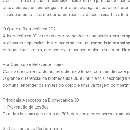
Correr é mais do que um exercício físico: é uma jornada de supe
ano, a busca por tecnologia e métodos avançados para melhorar
revolucionando a forma como corredores, desde iniciantes até at
O Que é a Biomecânica 3D?
A biomecânica 3D é um recurso tecnológico que analisa, em temp
softwares especializados, o sistema cria um
mapa tridimensio
análises tradicionais, que observam apenas o olhar clínico ou f
Por Que Isso é Relevante Hoje?
Com o crescimento do número de maratonas, corridas de rua e pr
O grande diferencial da biomecânica 3D é unir ciência, tecnologi
comuns, entender os limites do corpo é uma vantagem competitiv
Principais Aspectos da Biomecânica 3D
1. Prevenção de Lesões
Estudos indicam que cerca de 70% dos corredores apresentam algum
2. Otimização da Performance