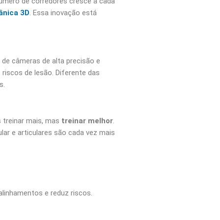
número de corredores cresce a cada
ânica 3D
. Essa inovação está
 de câmeras de alta precisão e
e riscos de lesão. Diferente das
s.
 treinar mais, mas
treinar melhor
.
lar e articulares são cada vez mais
alinhamentos e reduz riscos.