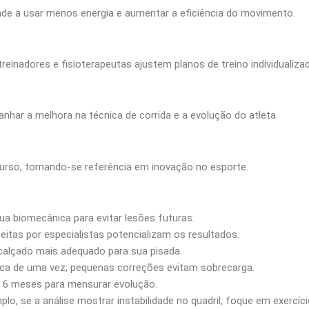
de a usar menos energia e aumentar a eficiência do movimento.
einadores e fisioterapeutas ajustem planos de treino individualiza
ar a melhora na técnica de corrida e a evolução do atleta.
ecurso, tornando-se referência em inovação no esporte.
a biomecânica para evitar lesões futuras.
eitas por especialistas potencializam os resultados.
e calçado mais adequado para sua pisada.
ca de uma vez; pequenas correções evitam sobrecarga.
da 6 meses para mensurar evolução.
lo, se a análise mostrar instabilidade no quadril, foque em exercíci