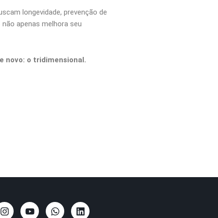
 buscam longevidade, prevenção de
cê não apenas melhora seu
 novo: o tridimensional.
I
Y
W
L
n
o
h
i
s
u
a
n
t
t
t
k