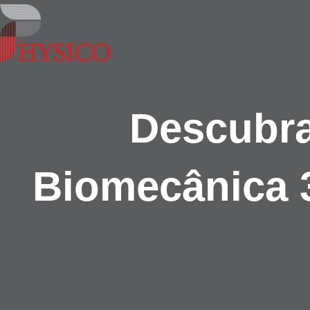
Ir
para
o
conteúdo
Descubra
Biomecânica 