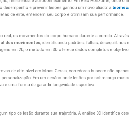
ração, resistência e autoconhecimento. Em Belo Horizonte, onde o 
 o desempenho e prevenir lesões ganhou um novo aliado: a
biomec
letas de elite, entendem seu corpo e otimizam sua performance.
o real, os movimentos do corpo humano durante a corrida. Através
nal dos movimentos
, identificando padrões, falhas, desequilíbrios 
ilmagens em 2D, o método em 3D oferece dados completos e objetivo
ovas de alto nível em Minas Gerais, corredores buscam não apenas
a e personalização. Em um cenário onde lesões por sobrecarga muscu
a e uma forma de garantir longevidade esportiva.
 tipo de lesão durante sua trajetória. A análise 3D identifica des