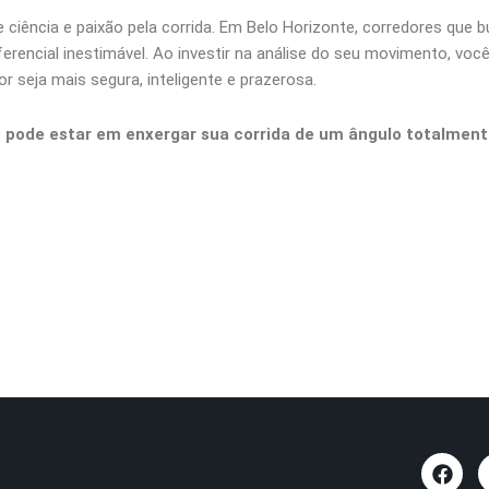
 ciência e paixão pela corrida. Em Belo Horizonte, corredores que
rencial inestimável. Ao investir na análise do seu movimento, vo
seja mais segura, inteligente e prazerosa.
 pode estar em enxergar sua corrida de um ângulo totalmente
F
a
c
e