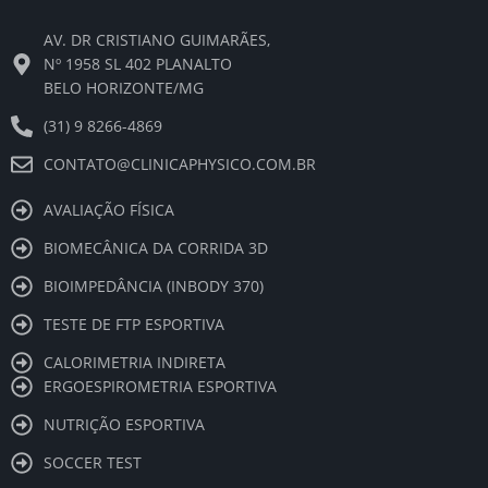
e
t
t
t
k
b
a
u
s
e
AV. DR CRISTIANO GUIMARÃES,
o
g
b
a
d
o
r
e
p
i
Nº 1958 SL 402 PLANALTO
k
a
p
n
BELO HORIZONTE/MG
m
(31) 9 8266-4869
CONTATO@CLINICAPHYSICO.COM.BR
AVALIAÇÃO FÍSICA
BIOMECÂNICA DA CORRIDA 3D
BIOIMPEDÂNCIA (INBODY 370)
TESTE DE FTP ESPORTIVA
CALORIMETRIA INDIRETA
ERGOESPIROMETRIA ESPORTIVA
NUTRIÇÃO ESPORTIVA
SOCCER TEST