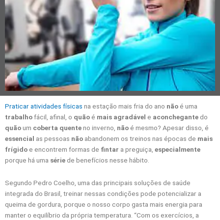
Praticar atividades físicas
na estação mais fria do ano
não
é uma
trabalho
fácil, afinal, o
quão
é
mais agradável
e
aconchegante
do
quão
um
coberta quente
no inverno,
não
é mesmo? Apesar disso, é
essencial
as pessoas
não
abandonem os treinos nas épocas de
mais
frígido
e encontrem formas de
fintar
a preguiça,
especialmente
porque há uma
série
de benefícios nesse hábito.
Segundo Pedro Coelho, uma das principais soluções de saúde
integrada do Brasil, treinar nessas condições pode potencializar a
queima de gordura, porque o nosso corpo gasta mais energia para
manter o equilíbrio da própria temperatura. “Com os exercícios, a