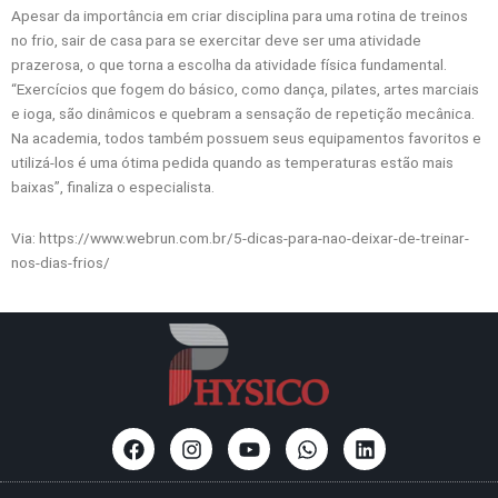
Apesar da importância em criar disciplina para uma rotina de treinos
no frio, sair de casa para se exercitar deve ser uma atividade
prazerosa, o que torna a escolha da atividade física fundamental.
“Exercícios que fogem do básico, como dança, pilates, artes marciais
e ioga, são dinâmicos e quebram a sensação de repetição mecânica.
Na academia, todos também possuem seus equipamentos favoritos e
utilizá-los é uma ótima pedida quando as temperaturas estão mais
baixas”, finaliza o especialista.
Via: https://www.webrun.com.br/5-dicas-para-nao-deixar-de-treinar-
nos-dias-frios/
F
I
Y
W
L
a
n
o
h
i
c
s
u
a
n