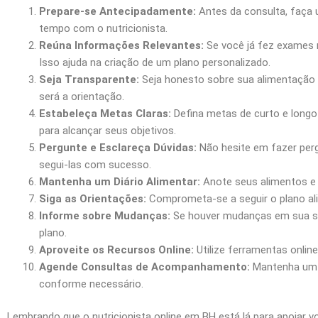
Prepare-se Antecipadamente:
Antes da consulta, faça 
tempo com o nutricionista.
Reúna Informações Relevantes:
Se você já fez exames 
Isso ajuda na criação de um plano personalizado.
Seja Transparente:
Seja honesto sobre sua alimentação at
será a orientação.
Estabeleça Metas Claras:
Defina metas de curto e longo 
para alcançar seus objetivos.
Pergunte e Esclareça Dúvidas:
Não hesite em fazer perg
segui-las com sucesso.
Mantenha um Diário Alimentar:
Anote seus alimentos e b
Siga as Orientações:
Comprometa-se a seguir o plano ali
Informe sobre Mudanças:
Se houver mudanças em sua saúd
plano.
Aproveite os Recursos Online:
Utilize ferramentas onlin
Agende Consultas de Acompanhamento:
Mantenha um c
conforme necessário.
Lembrando que o nutricionista online em BH está lá para apoiar 