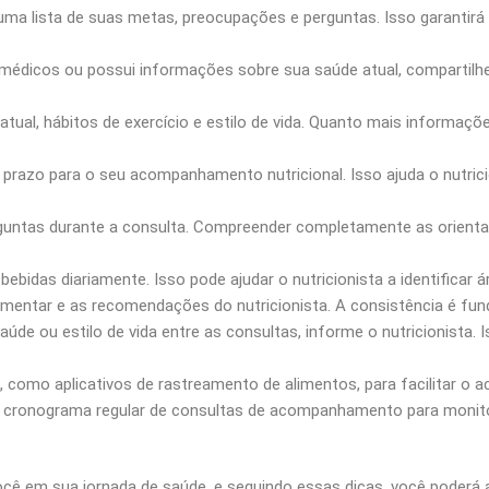
uma lista de suas metas, preocupações e perguntas. Isso garantir
médicos ou possui informações sobre sua saúde atual, compartilhe
ual, hábitos de exercício e estilo de vida. Quanto mais informações 
prazo para o seu acompanhamento nutricional. Isso ajuda o nutricio
untas durante a consulta. Compreender completamente as orientaçõ
ebidas diariamente. Isso pode ajudar o nutricionista a identificar
mentar e as recomendações do nutricionista. A consistência é fun
e ou estilo de vida entre as consultas, informe o nutricionista. 
e, como aplicativos de rastreamento de alimentos, para facilitar o
ronograma regular de consultas de acompanhamento para monitor
você em sua jornada de saúde, e seguindo essas dicas, você poderá