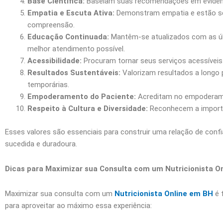
Base Científica:
Baseiam suas recomendações em evidência
Empatia e Escuta Ativa:
Demonstram empatia e estão sem
compreensão.
Educação Continuada:
Mantêm-se atualizados com as últ
melhor atendimento possível.
Acessibilidade:
Procuram tornar seus serviços acessíveis 
Resultados Sustentáveis:
Valorizam resultados a longo 
temporárias.
Empoderamento do Paciente:
Acreditam no empoderamen
Respeito à Cultura e Diversidade:
Reconhecem a importân
Esses valores são essenciais para construir uma relação de confi
sucedida e duradoura.
Dicas para Maximizar sua Consulta com um Nutricionista O
Maximizar sua consulta com um
Nutricionista Online em BH
é 
para aproveitar ao máximo essa experiência: