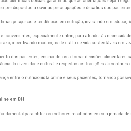
s científicas sólidas, garantindo que as orientações sejam segur
pre dispostos a ouvir as preocupações e desafios dos pacientes,
imas pesquisas e tendências em nutrição, investindo em educação
e convenientes, especialmente online, para atender às necessidade
prazo, incentivando mudanças de estilo de vida sustentáveis em ve
to dos pacientes, ensinando-os a tomar decisões alimentares sau
cia da diversidade cultural e respeitam as tradições alimentares 
ança entre o nutricionista online e seus pacientes, tornando possí
nline em BH
fundamental para obter os melhores resultados em sua jornada de 