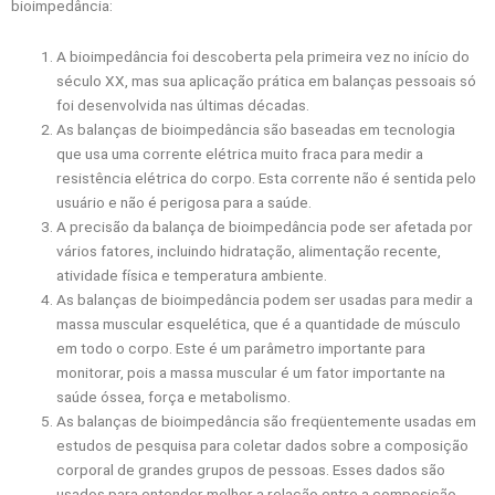
bioimpedância:
A bioimpedância foi descoberta pela primeira vez no início do
século XX, mas sua aplicação prática em balanças pessoais só
foi desenvolvida nas últimas décadas.
As balanças de bioimpedância são baseadas em tecnologia
que usa uma corrente elétrica muito fraca para medir a
resistência elétrica do corpo. Esta corrente não é sentida pelo
usuário e não é perigosa para a saúde.
A precisão da balança de bioimpedância pode ser afetada por
vários fatores, incluindo hidratação, alimentação recente,
atividade física e temperatura ambiente.
As balanças de bioimpedância podem ser usadas para medir a
massa muscular esquelética, que é a quantidade de músculo
em todo o corpo. Este é um parâmetro importante para
monitorar, pois a massa muscular é um fator importante na
saúde óssea, força e metabolismo.
As balanças de bioimpedância são freqüentemente usadas em
estudos de pesquisa para coletar dados sobre a composição
corporal de grandes grupos de pessoas. Esses dados são
usados ​​para entender melhor a relação entre a composição