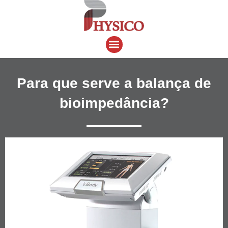
Ir
para
o
Menu
conteúdo
Para que serve a balança de
bioimpedância?