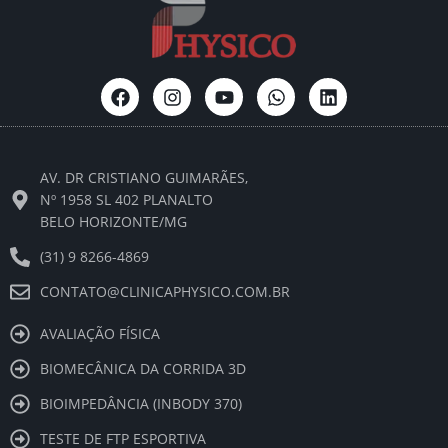
F
I
Y
W
L
a
n
o
h
i
c
s
u
a
n
e
t
t
t
k
b
a
u
s
e
AV. DR CRISTIANO GUIMARÃES,
o
g
b
a
d
o
r
e
p
i
Nº 1958 SL 402 PLANALTO
k
a
p
n
BELO HORIZONTE/MG
m
(31) 9 8266-4869
CONTATO@CLINICAPHYSICO.COM.BR
AVALIAÇÃO FÍSICA
BIOMECÂNICA DA CORRIDA 3D
BIOIMPEDÂNCIA (INBODY 370)
TESTE DE FTP ESPORTIVA