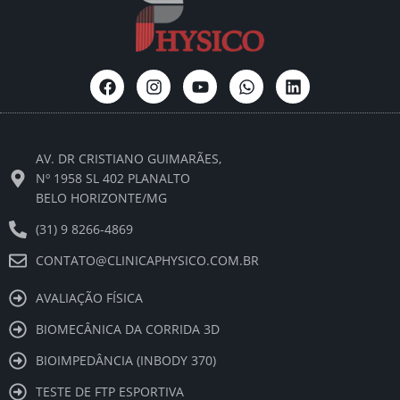
F
I
Y
W
L
a
n
o
h
i
c
s
u
a
n
e
t
t
t
k
b
a
u
s
e
AV. DR CRISTIANO GUIMARÃES,
o
g
b
a
d
o
r
e
p
i
Nº 1958 SL 402 PLANALTO
k
a
p
n
BELO HORIZONTE/MG
m
(31) 9 8266-4869
CONTATO@CLINICAPHYSICO.COM.BR
AVALIAÇÃO FÍSICA
BIOMECÂNICA DA CORRIDA 3D
BIOIMPEDÂNCIA (INBODY 370)
TESTE DE FTP ESPORTIVA