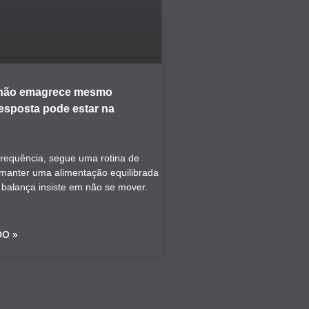
 não emagrece mesmo
resposta pode estar na
frequência, segue uma rotina de
a manter uma alimentação equilibrada
a balança insiste em não se mover.
DO »