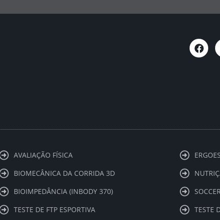
F
a
c
e
b
o
o
k
AVALIAÇÃO FÍSICA
ERGOES
BIOMECÂNICA DA CORRIDA 3D
NUTRIÇ
BIOIMPEDÂNCIA (INBODY 370)
SOCCER
TESTE DE FTP ESPORTIVA
TESTE 