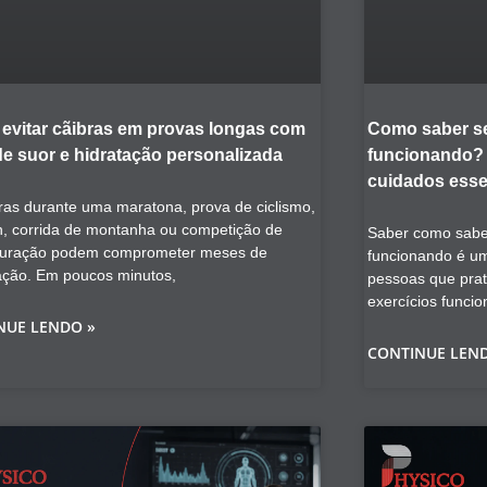
evitar cãibras em provas longas com
Como saber se
de suor e hidratação personalizada
funcionando? V
cuidados esse
ras durante uma maratona, prova de ciclismo,
on, corrida de montanha ou competição de
Saber como saber
duração podem comprometer meses de
funcionando é u
ação. Em poucos minutos,
pessoas que prat
exercícios funcio
NUE LENDO »
CONTINUE LEN