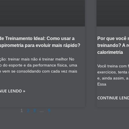
de Treinamento Ideal: Como usar a
Por que você
pirometria para evoluir mais rápido?
treinando? A 
calorimetria
ção: treinar mais não é treinar melhor No
o do esporte e da performance física, uma
Você treina com 
e vem se consolidando com cada vez mais
exercícios, tent
e, ainda assim, 
Essa
NUE LENDO »
CONTINUE LEN
1
2
3
…
5