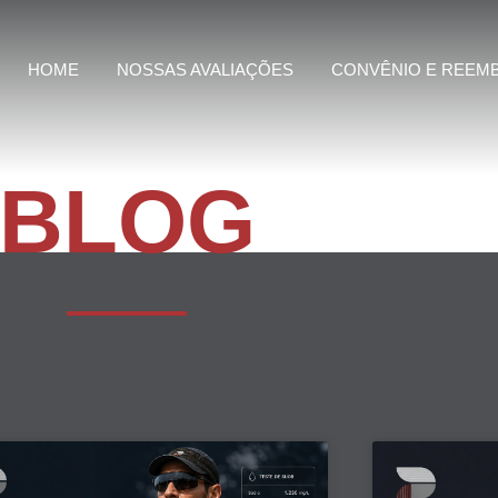
HOME
NOSSAS AVALIAÇÕES
CONVÊNIO E REEM
BLOG
Page
Page
Page
Page