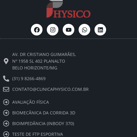
F
I
Y
W
L
a
n
o
h
i
c
s
u
a
n
e
t
t
t
k
b
a
u
s
e
AV. DR CRISTIANO GUIMARÃES,
o
g
b
a
d
o
r
e
p
i
Nº 1958 SL 402 PLANALTO
k
a
p
n
BELO HORIZONTE/MG
m
(31) 9 8266-4869
CONTATO@CLINICAPHYSICO.COM.BR
AVALIAÇÃO FÍSICA
BIOMECÂNICA DA CORRIDA 3D
BIOIMPEDÂNCIA (INBODY 370)
TESTE DE FTP ESPORTIVA