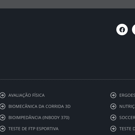
F
a
c
e
b
o
o
k
AVALIAÇÃO FÍSICA
ERGOES
BIOMECÂNICA DA CORRIDA 3D
NUTRIÇ
BIOIMPEDÂNCIA (INBODY 370)
SOCCER
TESTE DE FTP ESPORTIVA
TESTE 