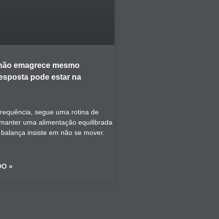
 não emagrece mesmo
resposta pode estar na
frequência, segue uma rotina de
a manter uma alimentação equilibrada
a balança insiste em não se mover.
DO »