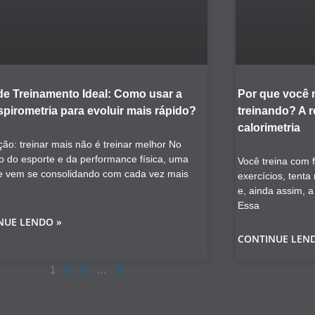
de Treinamento Ideal: Como usar a
Por que você
pirometria para evoluir mais rápido?
treinando? A 
calorimetria
ção: treinar mais não é treinar melhor No
o do esporte e da performance física, uma
Você treina com 
e vem se consolidando com cada vez mais
exercícios, tent
e, ainda assim, 
Essa
NUE LENDO »
CONTINUE LEN
1
2
3
…
5