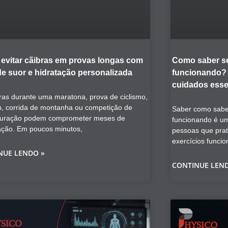
evitar cãibras em provas longas com
Como saber se
de suor e hidratação personalizada
funcionando? V
cuidados esse
ras durante uma maratona, prova de ciclismo,
on, corrida de montanha ou competição de
Saber como saber
duração podem comprometer meses de
funcionando é u
ação. Em poucos minutos,
pessoas que prat
exercícios funcio
NUE LENDO »
CONTINUE LEN