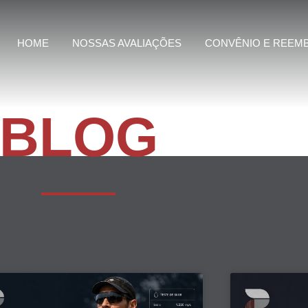
HOME
NOSSAS AVALIAÇÕES
CONVÊNIO E REEM
BLOG
Page
Page
Page
Page