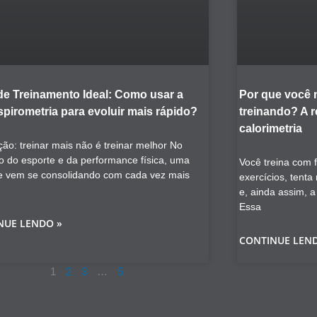
de Treinamento Ideal: Como usar a
Por que você
pirometria para evoluir mais rápido?
treinando? A 
calorimetria
ção: treinar mais não é treinar melhor No
o do esporte e da performance física, uma
Você treina com 
e vem se consolidando com cada vez mais
exercícios, tent
e, ainda assim, 
Essa
NUE LENDO »
CONTINUE LEN
1
2
3
…
5