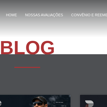
HOME
NOSSAS AVALIAÇÕES
CONVÊNIO E REEM
BLOG
Page
Page
Page
Page