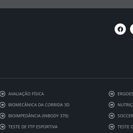
F
a
c
e
b
o
o
k
AVALIAÇÃO FÍSICA
ERGOES
BIOMECÂNICA DA CORRIDA 3D
NUTRIÇ
BIOIMPEDÂNCIA (INBODY 370)
SOCCER
TESTE DE FTP ESPORTIVA
TESTE 