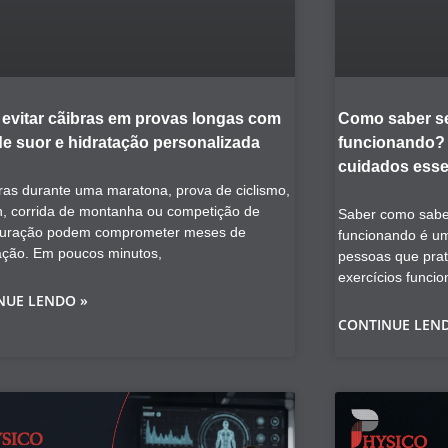
evitar cãibras em provas longas com
Como saber se
de suor e hidratação personalizada
funcionando? V
cuidados esse
ras durante uma maratona, prova de ciclismo,
on, corrida de montanha ou competição de
Saber como saber
duração podem comprometer meses de
funcionando é u
ação. Em poucos minutos,
pessoas que prat
exercícios funcio
NUE LENDO »
CONTINUE LEN