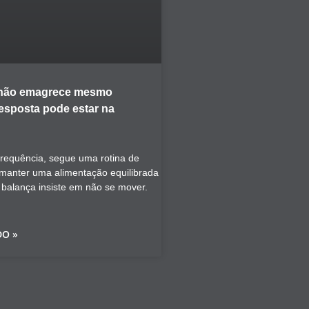
 não emagrece mesmo
resposta pode estar na
frequência, segue uma rotina de
a manter uma alimentação equilibrada
a balança insiste em não se mover.
DO »