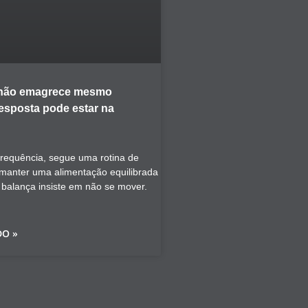
 não emagrece mesmo
resposta pode estar na
frequência, segue uma rotina de
a manter uma alimentação equilibrada
a balança insiste em não se mover.
DO »