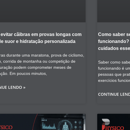
evitar cãibras em provas longas com
Como saber se
de suor e hidratação personalizada
funcionando? V
cuidados esse
ras durante uma maratona, prova de ciclismo,
on, corrida de montanha ou competição de
Saber como saber
duração podem comprometer meses de
funcionando é u
ação. Em poucos minutos,
pessoas que prat
exercícios funcio
NUE LENDO »
CONTINUE LEN