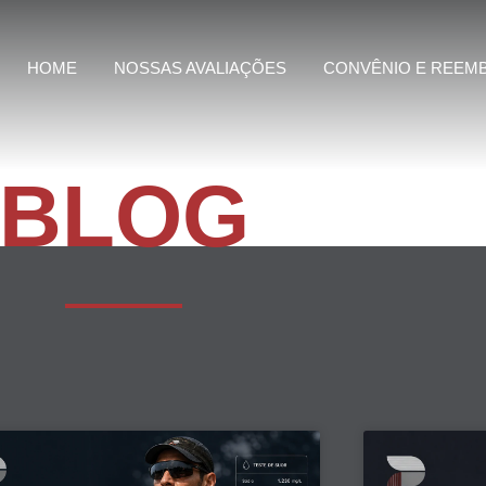
HOME
NOSSAS AVALIAÇÕES
CONVÊNIO E REEM
BLOG
Page
Page
Page
Page