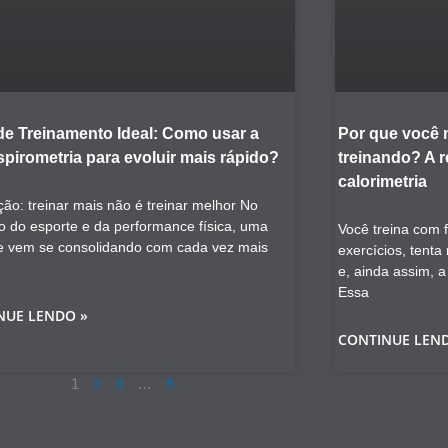
de Treinamento Ideal: Como usar a
Por que você
pirometria para evoluir mais rápido?
treinando? A 
calorimetria
ção: treinar mais não é treinar melhor No
o do esporte e da performance física, uma
Você treina com 
e vem se consolidando com cada vez mais
exercícios, tent
e, ainda assim, 
Essa
NUE LENDO »
CONTINUE LEN
1
2
3
…
5