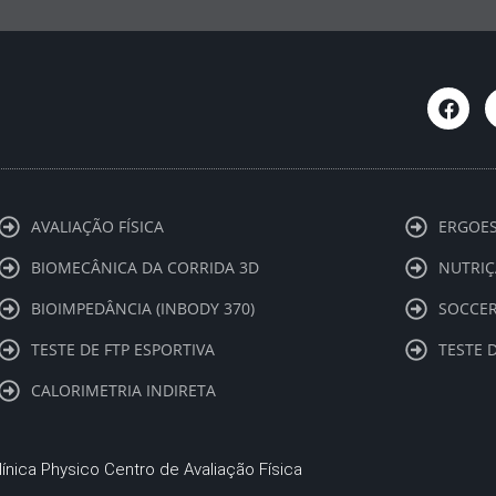
F
a
c
e
b
o
o
k
AVALIAÇÃO FÍSICA
ERGOES
BIOMECÂNICA DA CORRIDA 3D
NUTRIÇ
BIOIMPEDÂNCIA (INBODY 370)
SOCCER
TESTE DE FTP ESPORTIVA
TESTE 
CALORIMETRIA INDIRETA
línica Physico Centro de Avaliação Física