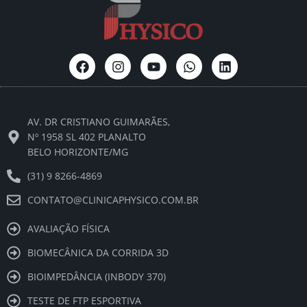
F
I
Y
W
L
a
n
o
h
i
c
s
u
a
n
e
t
t
t
k
b
a
u
s
e
AV. DR CRISTIANO GUIMARÃES,
o
g
b
a
d
o
r
e
p
i
Nº 1958 SL 402 PLANALTO
k
a
p
n
BELO HORIZONTE/MG
m
(31) 9 8266-4869
CONTATO@CLINICAPHYSICO.COM.BR
AVALIAÇÃO FÍSICA
BIOMECÂNICA DA CORRIDA 3D
BIOIMPEDÂNCIA (INBODY 370)
TESTE DE FTP ESPORTIVA