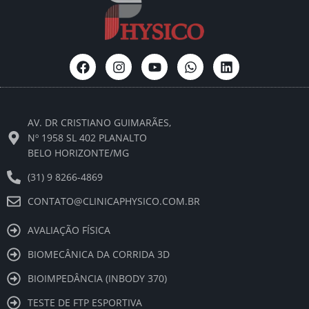
F
I
Y
W
L
a
n
o
h
i
c
s
u
a
n
e
t
t
t
k
b
a
u
s
e
AV. DR CRISTIANO GUIMARÃES,
o
g
b
a
d
o
r
e
p
i
Nº 1958 SL 402 PLANALTO
k
a
p
n
BELO HORIZONTE/MG
m
(31) 9 8266-4869
CONTATO@CLINICAPHYSICO.COM.BR
AVALIAÇÃO FÍSICA
BIOMECÂNICA DA CORRIDA 3D
BIOIMPEDÂNCIA (INBODY 370)
TESTE DE FTP ESPORTIVA