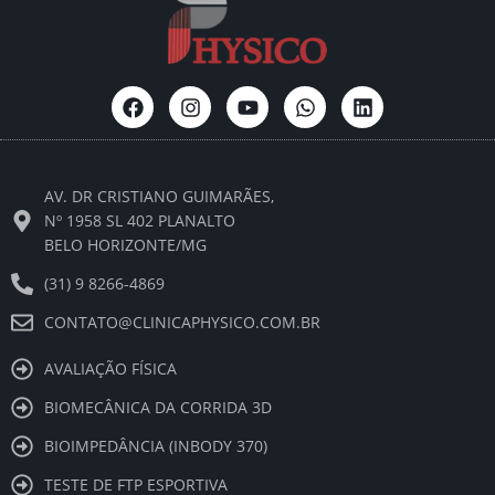
F
I
Y
W
L
a
n
o
h
i
c
s
u
a
n
e
t
t
t
k
b
a
u
s
e
AV. DR CRISTIANO GUIMARÃES,
o
g
b
a
d
o
r
e
p
i
Nº 1958 SL 402 PLANALTO
k
a
p
n
BELO HORIZONTE/MG
m
(31) 9 8266-4869
CONTATO@CLINICAPHYSICO.COM.BR
AVALIAÇÃO FÍSICA
BIOMECÂNICA DA CORRIDA 3D
BIOIMPEDÂNCIA (INBODY 370)
TESTE DE FTP ESPORTIVA