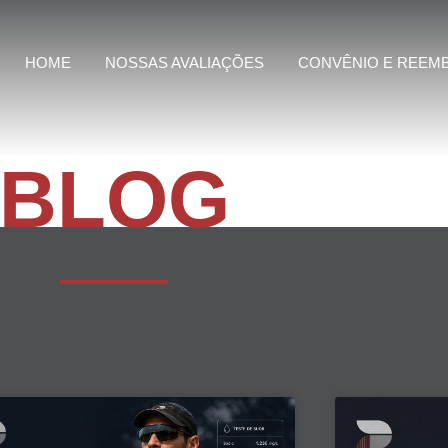
HOME
NOSSAS AVALIAÇÕES
CONVÊNIO E REEM
BLOG
Page
Page
Page
Page