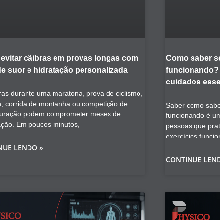
evitar cãibras em provas longas com
Como saber se
de suor e hidratação personalizada
funcionando? V
cuidados esse
ras durante uma maratona, prova de ciclismo,
on, corrida de montanha ou competição de
Saber como saber
duração podem comprometer meses de
funcionando é u
ação. Em poucos minutos,
pessoas que prat
exercícios funcio
NUE LENDO »
CONTINUE LEN