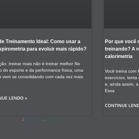
de Treinamento Ideal: Como usar a
Por que você
pirometria para evoluir mais rápido?
treinando? A 
calorimetria
ção: treinar mais não é treinar melhor No
o do esporte e da performance física, uma
Você treina com 
e vem se consolidando com cada vez mais
exercícios, tent
e, ainda assim, 
Essa
NUE LENDO »
CONTINUE LEN
1
2
3
…
5