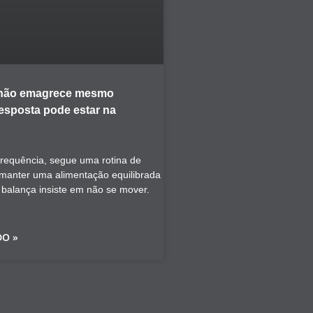
 não emagrece mesmo
resposta pode estar na
frequência, segue uma rotina de
a manter uma alimentação equilibrada
a balança insiste em não se mover.
DO »