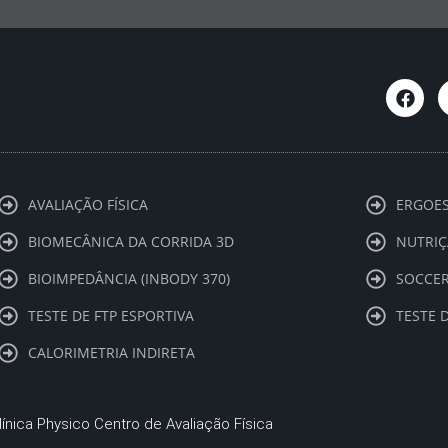
F
a
c
e
b
o
o
k
AVALIAÇÃO FÍSICA
ERGOES
BIOMECÂNICA DA CORRIDA 3D
NUTRIÇ
BIOIMPEDÂNCIA (INBODY 370)
SOCCER
TESTE DE FTP ESPORTIVA
TESTE 
CALORIMETRIA INDIRETA
línica Physico Centro de Avaliação Física