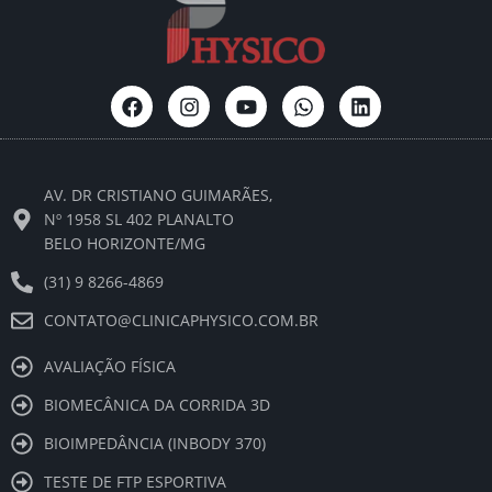
F
I
Y
W
L
a
n
o
h
i
c
s
u
a
n
e
t
t
t
k
b
a
u
s
e
AV. DR CRISTIANO GUIMARÃES,
o
g
b
a
d
o
r
e
p
i
Nº 1958 SL 402 PLANALTO
k
a
p
n
BELO HORIZONTE/MG
m
(31) 9 8266-4869
CONTATO@CLINICAPHYSICO.COM.BR
AVALIAÇÃO FÍSICA
BIOMECÂNICA DA CORRIDA 3D
BIOIMPEDÂNCIA (INBODY 370)
TESTE DE FTP ESPORTIVA